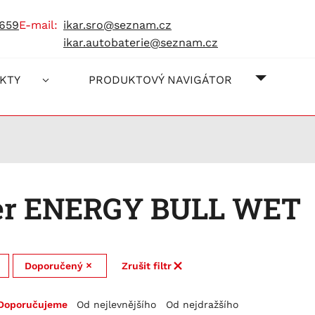
 659
e-mail:
ikar.sro@seznam.cz
ikar.autobaterie@seznam.cz
O NÁS
JAK NA
KONTAK
KTY
PRODUKTOVÝ NAVIGÁTOR
er ENERGY BULL WET
Doporučený
Zrušit filtr
Doporučujeme
Od nejlevnějšího
Od nejdražšího