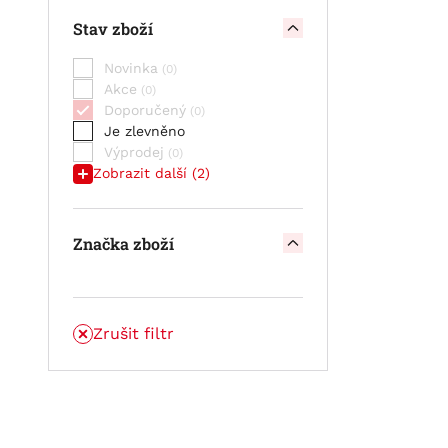
článek
Stav zboží
STAND BY BULL CELL OPzV -
článek
Novinka
STAND BY BULL CELL VLIES SCV
Akce
Doporučený
Je zlevněno
Výprodej
Zobrazit další (2)
Značka zboží
Zrušit filtr