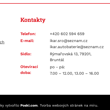
Kontakty
Telefon:
+420 602 594 659
E-mail:
ikar.sro@seznam.cz
ích
ikar.autobaterie@seznam.cz
Sídlo:
Rýmařovská 13, 79201,
Bruntál
Otevírací
po - pá:
doba:
7.00 – 12.00, 13.00 – 16.00
nky
vytvořilo
Poski.com
.
Tvorba webových stránek
na míru.