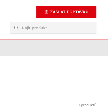
ZASLAT POPTÁVKU
Vyhledávání
Vyhledávání
KUPOVAT
TY
0 produktů