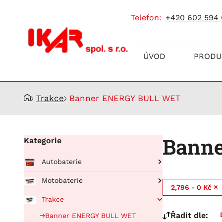
telefon:
+420 602 594
Prodej
ÚVOD
PRODU
a
servis
akumulátorů
Trakce
Banner ENERGY BULL WET
Bann
Kategorie
Autobaterie
Pro osobní automobily
Motobaterie
2,796 - 0 Kč
RUNNING BULL AGM
Pro nákladní automobily
BIKE BULL
Trakce
Running Bull Professional
BUFFALO BULL EFB
BIKE BULL AGM
Řadit dle:
Banner ENERGY BULL WET
EFB
BUFFALO BULL