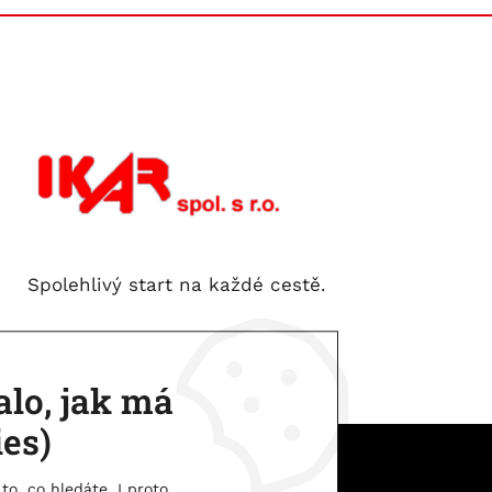
Spolehlivý start na každé cestě.
lo, jak má
ies)
IKAR spol. s.r.o. | © 2026
to, co hledáte. I proto