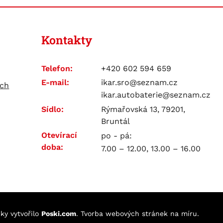
Kontakty
Telefon:
+420 602 594 659
E-mail:
ikar.sro@seznam.cz
ích
ikar.autobaterie@seznam.cz
Sídlo:
Rýmařovská 13, 79201,
Bruntál
Otevírací
po - pá:
doba:
7.00 – 12.00, 13.00 – 16.00
nky
vytvořilo
Poski.com
.
Tvorba webových stránek
na míru.