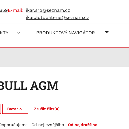
 659
e-mail:
ikar.sro@seznam.cz
ikar.autobaterie@seznam.cz
O NÁS
JAK NA
KONTAK
KTY
PRODUKTOVÝ NAVIGÁTOR
 BULL AGM
Bazar
Zrušit filtr
Doporučujeme
Od nejlevnějšího
Od nejdražšího