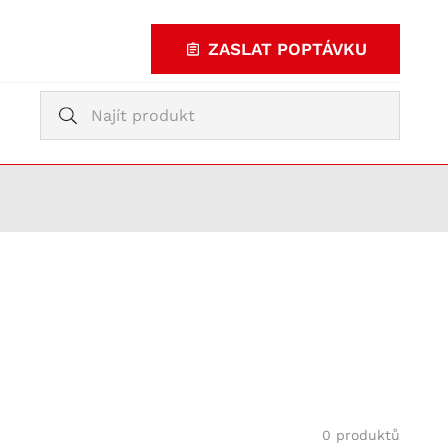
ZASLAT POPTÁVKU
Vyhledávání
Vyhledávání
KUPOVAT
TY
0 produktů