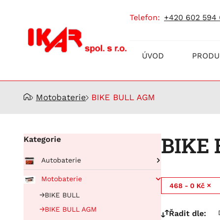
telefon:
+420 602 594
Prodej
ÚVOD
PRODU
a
servis
akumulátorů
Motobaterie
BIKE BULL AGM
BIKE
Kategorie
Autobaterie
Pro osobní automobily
Motobaterie
468 - 0 Kč
RUNNING BULL AGM
Pro nákladní automobily
BIKE BULL
Running Bull Professional
BUFFALO BULL EFB
BIKE BULL AGM
Řadit dle:
EFB
BUFFALO BULL