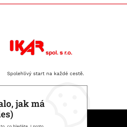
Spolehlivý start na každé cestě.
lo, jak má
ies)
IKAR spol. s.r.o. | © 2026
to, co hledáte. I proto