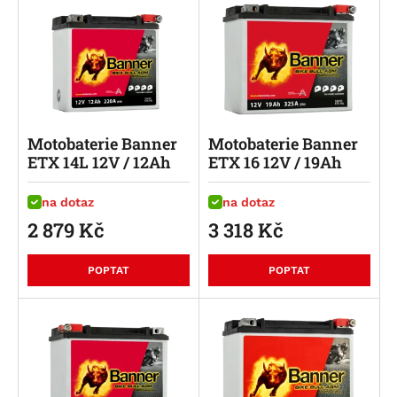
Motobaterie Banner
Motobaterie Banner
ETX 14L 12V / 12Ah
ETX 16 12V / 19Ah
na dotaz
na dotaz
2 879
Kč
3 318
Kč
POPTAT
POPTAT