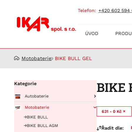
telefon:
+420 602 594
Prodej
ÚVOD
PRODU
a
servis
akumulátorů
Motobaterie
BIKE BULL GEL
BIKE 
Kategorie
Autobaterie
Pro osobní automobily
Motobaterie
631 - 0 Kč
RUNNING BULL AGM
Pro nákladní automobily
BIKE BULL
Running Bull Professional
BUFFALO BULL EFB
BIKE BULL AGM
Řadit dle:
EFB
BUFFALO BULL