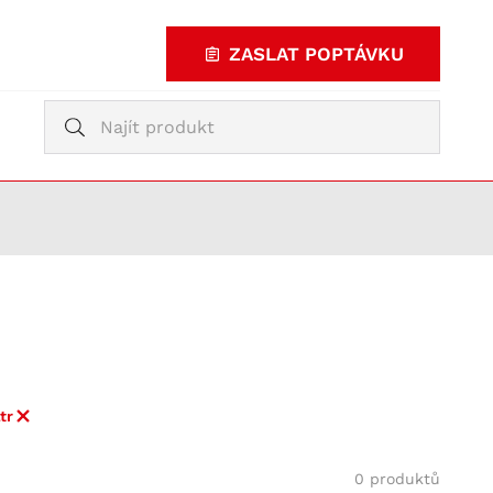
ZASLAT POPTÁVKU
Vyhledávání
Vyhledávání
KUPOVAT
TY
ltr
0 produktů