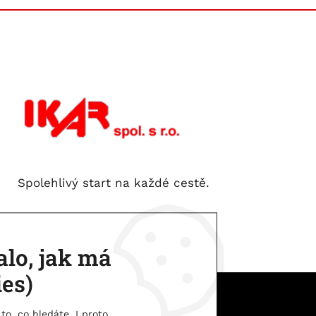
Spolehlivý start na každé cestě.
lo, jak má
ies)
IKAR spol. s.r.o. | © 2026
to, co hledáte. I proto