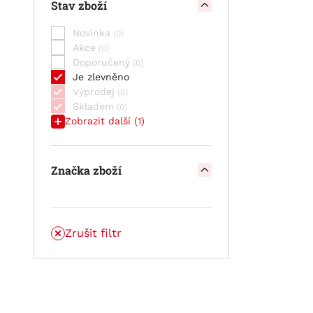
Stav zboží
STAND BY BULL CELL OPzV -
článek
Novinka
STAND BY BULL CELL VLIES SCV
Akce
Doporučený
Je zlevněno
Výprodej
Skladem
Zobrazit další (1)
Značka zboží
Zrušit filtr