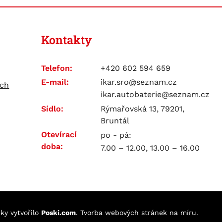
Kontakty
Telefon:
+420 602 594 659
E-mail:
ikar.sro@seznam.cz
ích
ikar.autobaterie@seznam.cz
Sídlo:
Rýmařovská 13, 79201,
Bruntál
Otevírací
po - pá:
doba:
7.00 – 12.00, 13.00 – 16.00
nky
vytvořilo
Poski.com
.
Tvorba webových stránek
na míru.