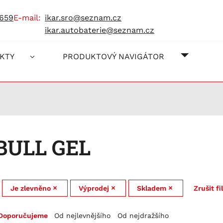
 659
e-mail:
ikar.sro@seznam.cz
ikar.autobaterie@seznam.cz
O NÁS
JAK NA
KONTAK
KTY
PRODUKTOVÝ NAVIGÁTOR
BULL GEL
Je zlevněno
Výprodej
Skladem
Zrušit fi
Doporučujeme
Od nejlevnějšího
Od nejdražšího