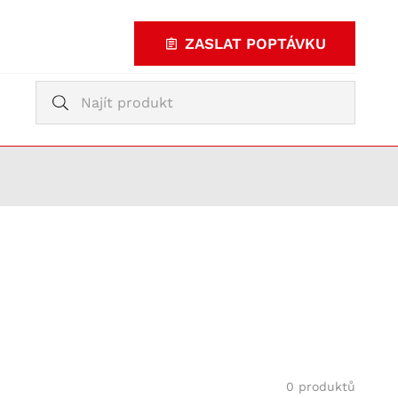
ZASLAT POPTÁVKU
Vyhledávání
Vyhledávání
KUPOVAT
TY
0 produktů