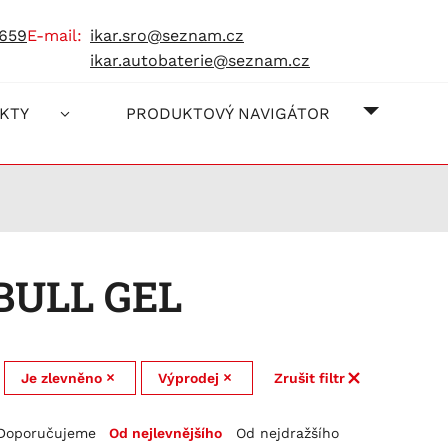
 659
e-mail:
ikar.sro@seznam.cz
ikar.autobaterie@seznam.cz
O NÁS
JAK NA
KONTAK
KTY
PRODUKTOVÝ NAVIGÁTOR
BULL GEL
Je zlevněno
Výprodej
Zrušit filtr
Doporučujeme
Od nejlevnějšího
Od nejdražšího