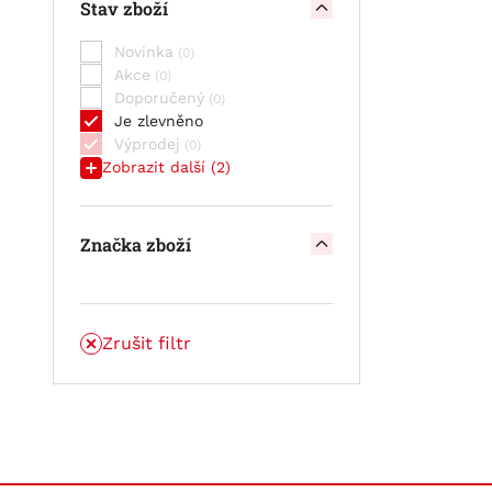
Stav zboží
STAND BY BULL CELL OPzV -
článek
Novinka
STAND BY BULL CELL VLIES SCV
Akce
Doporučený
Je zlevněno
Výprodej
Zobrazit další (2)
Značka zboží
Zrušit filtr