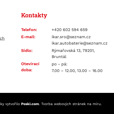
Kontakty
Telefon:
+420 602 594 659
E-mail:
ikar.sro@seznam.cz
ích
ikar.autobaterie@seznam.cz
Sídlo:
Rýmařovská 13, 79201,
Bruntál
Otevírací
po - pá:
doba:
7.00 – 12.00, 13.00 – 16.00
nky
vytvořilo
Poski.com
.
Tvorba webových stránek
na míru.