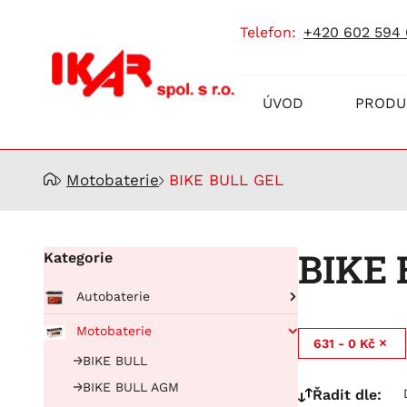
telefon:
+420 602 594
Prodej
ÚVOD
PRODU
a
servis
akumulátorů
Motobaterie
BIKE BULL GEL
BIKE 
Kategorie
Autobaterie
Pro osobní automobily
Motobaterie
631 - 0 Kč
RUNNING BULL AGM
Pro nákladní automobily
BIKE BULL
Running Bull Professional
BUFFALO BULL EFB
BIKE BULL AGM
Řadit dle:
EFB
BUFFALO BULL