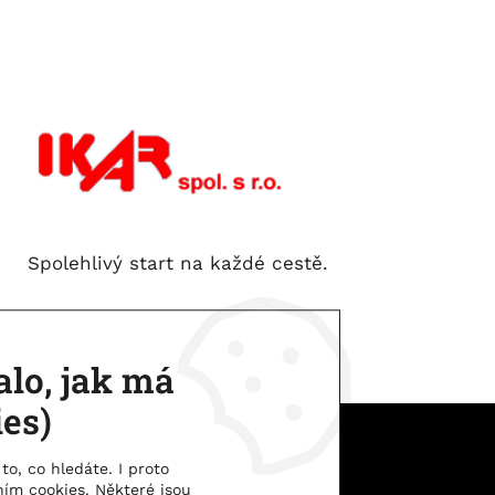
Spolehlivý start na každé cestě.
lo, jak má
ies)
IKAR spol. s.r.o. | © 2026
to, co hledáte. I proto
ím cookies. Některé jsou