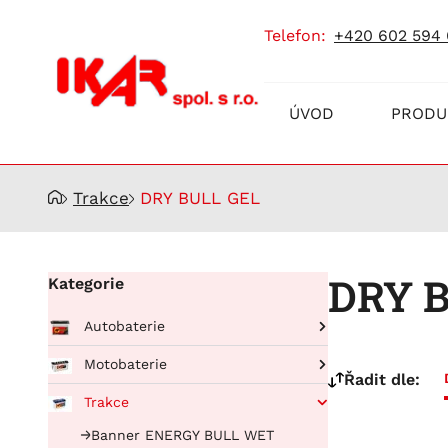
telefon:
+420 602 594
Prodej
ÚVOD
PRODU
a
servis
akumulátorů
Trakce
DRY BULL GEL
DRY 
Kategorie
Autobaterie
Pro osobní automobily
Motobaterie
Řadit dle:
RUNNING BULL AGM
Pro nákladní automobily
BIKE BULL
Trakce
Running Bull Professional
BUFFALO BULL EFB
BIKE BULL AGM
Banner ENERGY BULL WET
EFB
BUFFALO BULL