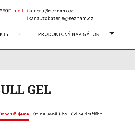
 659
e-mail:
ikar.sro@seznam.cz
ikar.autobaterie@seznam.cz
O NÁS
JAK NA
KONTAK
KTY
PRODUKTOVÝ NAVIGÁTOR
BULL GEL
Doporučujeme
Od nejlevnějšího
Od nejdražšího