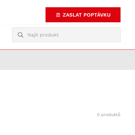
ZASLAT POPTÁVKU
Vyhledávání
Vyhledávání
KUPOVAT
TY
0 produktů