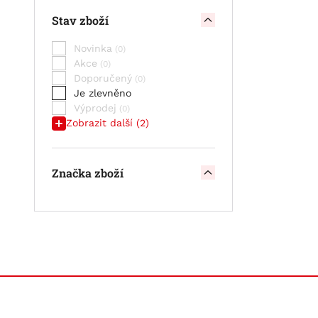
článek
Stav zboží
STAND BY BULL CELL OPzV -
článek
Novinka
STAND BY BULL CELL VLIES SCV
Akce
Doporučený
Je zlevněno
Výprodej
Zobrazit další (2)
Značka zboží