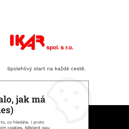
Spolehlivý start na každé cestě.
lo, jak má
ies)
IKAR spol. s.r.o. | © 2026
to, co hledáte. I proto
ím cookies. Některé jsou