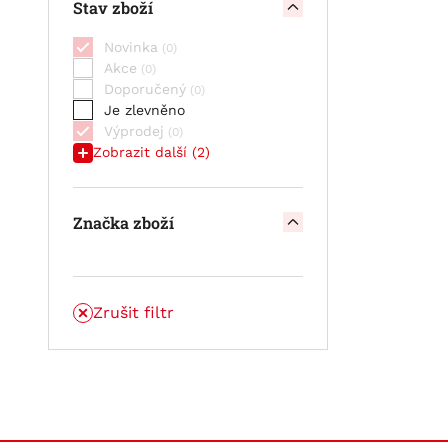
Stav zboží
STAND BY BULL CELL OPzV -
článek
Novinka
STAND BY BULL CELL VLIES SCV
Akce
Doporučený
Je zlevněno
Výprodej
Zobrazit další (2)
Značka zboží
Zrušit filtr