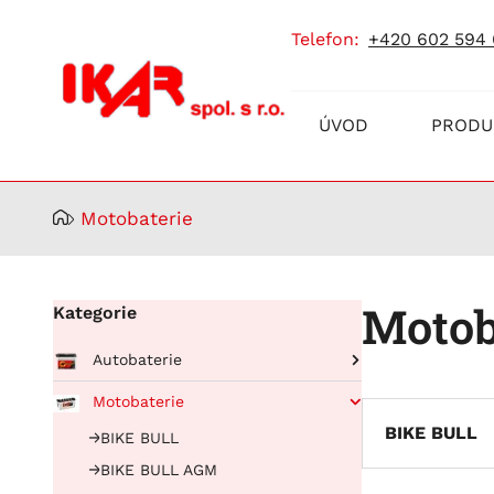
telefon:
+420 602 594
Prodej
ÚVOD
PRODU
a
servis
akumulátorů
Motobaterie
Motob
Kategorie
Autobaterie
Pro osobní automobily
Motobaterie
RUNNING BULL AGM
Pro nákladní automobily
BIKE BULL
BIKE BULL
Running Bull Professional
BUFFALO BULL EFB
BIKE BULL AGM
EFB
BUFFALO BULL