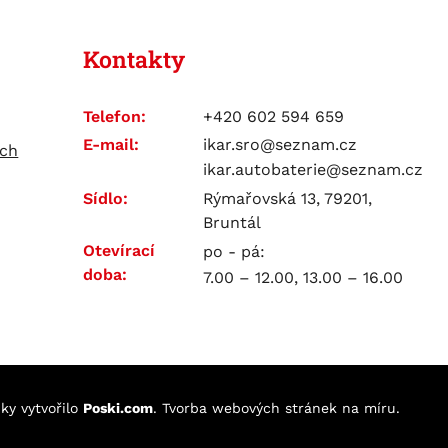
Kontakty
Telefon:
+420 602 594 659
E-mail:
ikar.sro@seznam.cz
ích
ikar.autobaterie@seznam.cz
Sídlo:
Rýmařovská 13, 79201,
Bruntál
Otevírací
po - pá:
doba:
7.00 – 12.00, 13.00 – 16.00
nky
vytvořilo
Poski.com
.
Tvorba webových stránek
na míru.