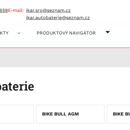
 659
e-mail:
ikar.sro@seznam.cz
ikar.autobaterie@seznam.cz
O NÁS
JAK NA
KONTAK
KTY
PRODUKTOVÝ NAVIGÁTOR
aterie
BIKE BULL AGM
BIKE B