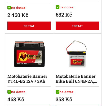
na dotaz
na dotaz
632
Kč
2 460
Kč
POPTAT
POPTAT
Motobaterie Banner
Motobaterie Banner
YT4L-BS 12V / 3Ah
Bike Bull 6N4B-2A,
6V/4Ah
na dotaz
na dotaz
468
Kč
358
Kč