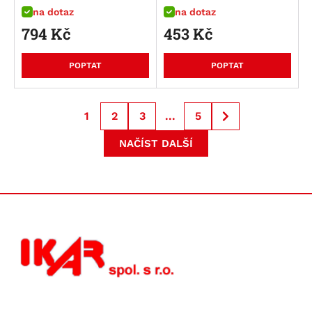
na dotaz
na dotaz
794
Kč
453
Kč
POPTAT
POPTAT
1
2
3
...
5
NAČÍST DALŠÍ