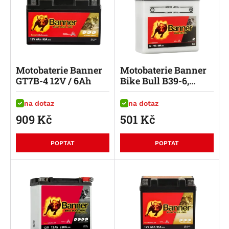
Motobaterie Banner
Motobaterie Banner
GT7B-4 12V / 6Ah
Bike Bull B39-6,
6V/7Ah
na dotaz
na dotaz
909
Kč
501
Kč
POPTAT
POPTAT