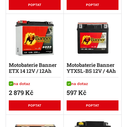
POPTAT
POPTAT
Motobaterie Banner
Motobaterie Banner
ETX 14 12V / 12Ah
YTX5L-BS 12V / 4Ah
na dotaz
na dotaz
2 879
Kč
597
Kč
POPTAT
POPTAT