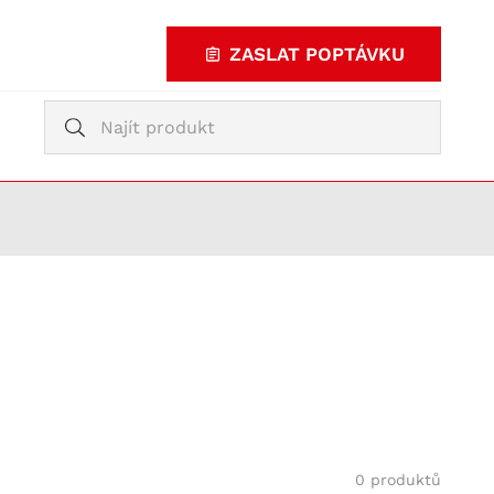
ZASLAT POPTÁVKU
Vyhledávání
Vyhledávání
KUPOVAT
TY
0 produktů