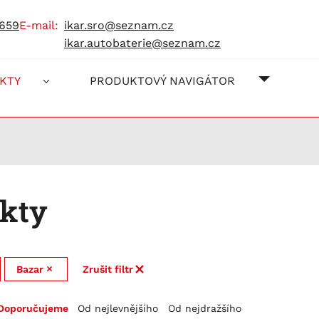
 659
e-mail:
ikar.sro@seznam.cz
ikar.autobaterie@seznam.cz
O NÁS
JAK NA
KONTAK
KTY
PRODUKTOVÝ NAVIGÁTOR
kty
Bazar
Zrušit filtr
Doporučujeme
Od nejlevnějšího
Od nejdražšího