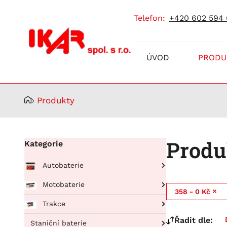
telefon:
+420 602 594
Prodej
ÚVOD
PRODU
a
servis
akumulátorů
Produkty
Produ
Kategorie
Autobaterie
Pro osobní automobily
Motobaterie
358 - 0 Kč
RUNNING BULL AGM
Pro nákladní automobily
BIKE BULL
Trakce
Running Bull Professional
BUFFALO BULL EFB
BIKE BULL AGM
Řadit dle:
Banner ENERGY BULL WET
EFB
Staniční baterie
BUFFALO BULL