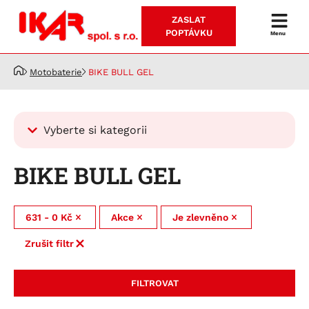
ZASLAT
Prodej
POPTÁVKU
Menu
a
servis
Motobaterie
BIKE BULL GEL
akumulátorů
Vyberte si kategorii
Kategorie
BIKE BULL GEL
Autobaterie
Pro osobní automobily
Motobaterie
631 - 0 Kč
Akce
Je zlevněno
RUNNING BULL AGM
Pro nákladní automobily
BIKE BULL
Zrušit filtr
Running Bull Professional EFB
BUFFALO BULL EFB
BIKE BULL AGM
RUNNING BULL EFB
BUFFALO BULL
BIKE BULL AGM PRO
FILTROVAT
RUNNING BULL BACKUP
BUFFALO BULL SHD
BIKE BULL GEL