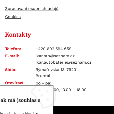
Zpracování osobních údajů
Cookies
Kontakty
Telefon:
+420 602 594 659
E-mail:
ikar.sro@seznam.cz
ikar.autobaterie@seznam.cz
Sídlo:
Rýmařovská 13, 79201,
Bruntál
Otevírací
po - pá:
doba:
7.00 – 12.00, 13.00 – 16.00
jak má (souhlas s
 našli to, co hledáte. I