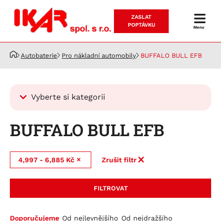
ZASLAT
Prodej
POPTÁVKU
Menu
a
servis
Autobaterie
Pro nákladní automobily
BUFFALO BULL EFB
akumulátorů
Vyberte si kategorii
Kategorie
BUFFALO BULL EFB
Autobaterie
Pro osobní automobily
4,997 - 6,885 Kč
Zrušit filtr
Pro nákladní automobily
RUNNING BULL AGM
Running Bull Professional EFB
BUFFALO BULL EFB
FILTROVAT
RUNNING BULL EFB
BUFFALO BULL
RUNNING BULL BACKUP
BUFFALO BULL SHD
Doporučujeme
Od nejlevnějšího
Od nejdražšího