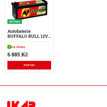
STAND BY BULL CELL OPzS - článek
STAND BY BULL CELL OPzV - článek
STAND BY BULL CELL VLIES SCV
NOVINKA
Autobaterie
BUFFALO BULL 12V /
240Ah / 1200A
na dotaz
6 885
Kč
POPTAT