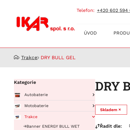
telefon:
+420 602 594
Prodej
ÚVOD
PRODU
a
servis
akumulátorů
Trakce
DRY BULL GEL
DRY 
Kategorie
Autobaterie
Pro osobní automobily
Motobaterie
Skladem
RUNNING BULL AGM
Pro nákladní automobily
BIKE BULL
Trakce
Running Bull Professional
BUFFALO BULL EFB
BIKE BULL AGM
Řadit dle:
Banner ENERGY BULL WET
EFB
BUFFALO BULL