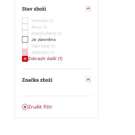
článek
Stav zboží
STAND BY BULL CELL OPzV -
článek
Novinka
STAND BY BULL CELL VLIES SCV
Akce
Doporučený
Je zlevněno
Výprodej
Skladem
Zobrazit další (1)
Značka zboží
Zrušit filtr