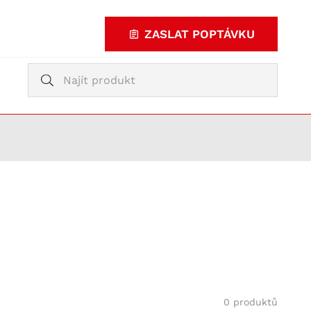
ZASLAT POPTÁVKU
Vyhledávání
Vyhledávání
KUPOVAT
TY
0 produktů