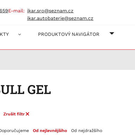
 659
e-mail:
ikar.sro@seznam.cz
ikar.autobaterie@seznam.cz
O NÁS
JAK NA
KONTAK
KTY
PRODUKTOVÝ NAVIGÁTOR
BULL GEL
Zrušit filtr
Doporučujeme
Od nejlevnějšího
Od nejdražšího