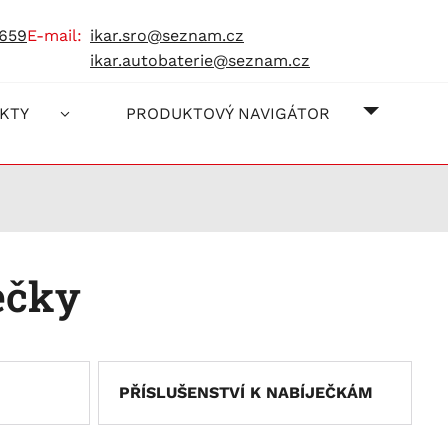
 659
e-mail:
ikar.sro@seznam.cz
ikar.autobaterie@seznam.cz
O NÁS
JAK NA
KONTAK
KTY
PRODUKTOVÝ NAVIGÁTOR
ečky
PŘÍSLUŠENSTVÍ K NABÍJEČKÁM