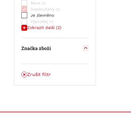
Akce
Doporučený
Je zlevněno
Výprodej
Zobrazit další (2)
Značka zboží
Zrušit filtr