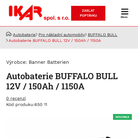
ZASLAT
Prodej
POPTÁVKU
Menu
a
servis
Autobaterie
Pro nákladní automobily
BUFFALO BULL
akumulátorů
Autobaterie BUFFALO BULL 12V / 150Ah / 1150A
Výrobce:
Banner Batterien
Autobaterie BUFFALO BULL
12V / 150Ah / 1150A
0 recenzí
Kód produku:
650 11
NOVINKA