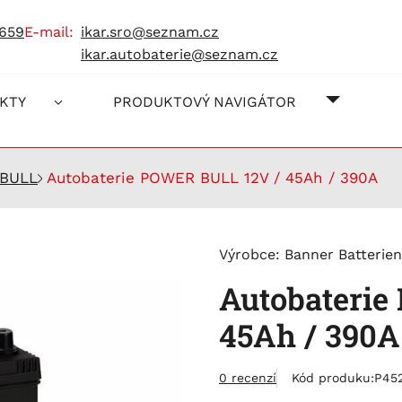
 659
e-mail:
ikar.sro@seznam.cz
ikar.autobaterie@seznam.cz
O NÁS
JAK NA
KONTAK
KTY
PRODUKTOVÝ NAVIGÁTOR
BULL
Autobaterie POWER BULL 12V / 45Ah / 390A
Výrobce:
Banner Batterien
Autobaterie
45Ah / 390A
0 recenzí
Kód produku:
P45