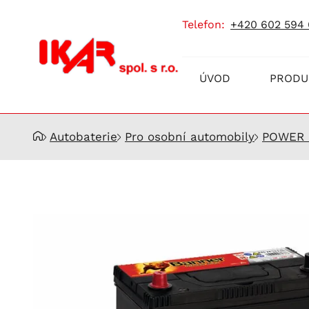
telefon:
+420 602 594
Prodej
ÚVOD
PRODU
a
servis
akumulátorů
Autobaterie
Pro osobní automobily
POWER 