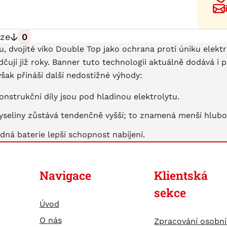
ze
0
lu, dvojité víko Double Top jako ochrana proti úniku elek
í již roky. Banner tuto technologii aktuálně dodává i pr
ak přináší další nedostižné výhody:
konstrukční díly jsou pod hladinou elektrolytu.
yseliny zůstává tendenčně vyšší; to znamená menší hlubok
dná baterie lepší schopnost nabíjení.
Navigace
Klientská
sekce
Úvod
O nás
Zpracování osobn