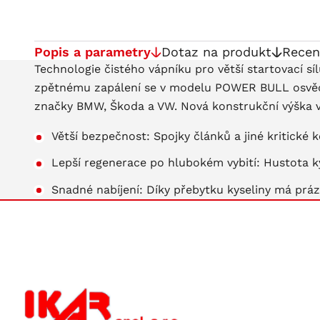
Popis a parametry
Dotaz na produkt
Recen
Technologie čistého vápníku pro větší startovací sí
zpětnému zapálení se v modelu POWER BULL osvědčuj
značky BMW, Škoda a VW. Nová konstrukční výška vš
Větší bezpečnost: Spojky článků a jiné kritické 
Lepší regenerace po hlubokém vybití: Hustota k
Snadné nabíjení: Díky přebytku kyseliny má práz