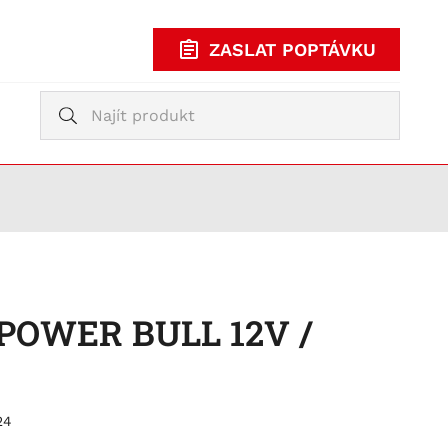
ZASLAT POPTÁVKU
Vyhledávání
Vyhledávání
KUPOVAT
TY
 POWER BULL 12V /
24