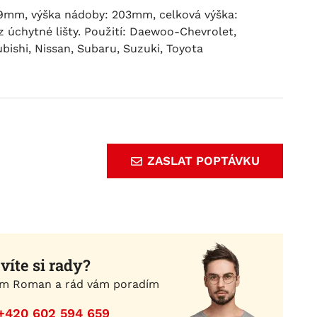
9mm, výška nádoby: 203mm, celková výška:
z úchytné lišty. Použití: Daewoo-Chevrolet,
bishi, Nissan, Subaru, Suzuki, Toyota
ZASLAT POPTÁVKU
víte si rady?
m Roman a rád vám poradím
+420 602 594 659