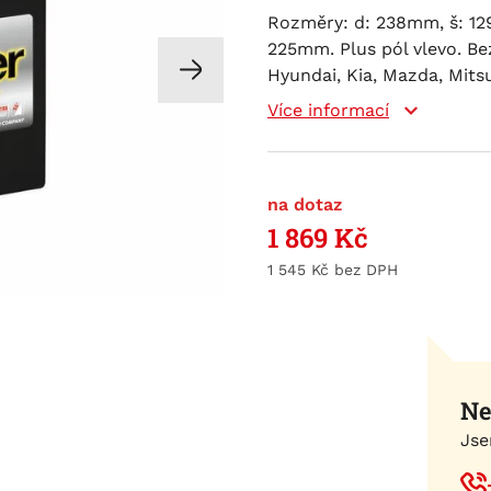
Rozměry: d: 238mm, š: 12
225mm. Plus pól vlevo. Be
Hyundai, Kia, Mazda, Mitsu
Více informací
na dotaz
1 869
Kč
1 545
Kč
Ne
Jse