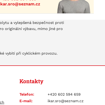
ikar.sro@seznam.cz
trolytu a vylepšená bezpečnost proti
o originální výbavu, mimo jiné pro
é vybití při cyklickém provozu.
Kontakty
Telefon:
+420 602 594 659
E-mail:
ikar.sro@seznam.cz
ích