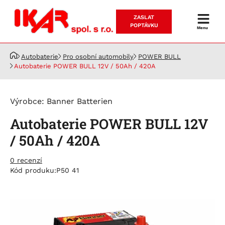
ZASLAT
Prodej
POPTÁVKU
Menu
a
servis
Autobaterie
Pro osobní automobily
POWER BULL
akumulátorů
Autobaterie POWER BULL 12V / 50Ah / 420A
Výrobce:
Banner Batterien
Autobaterie POWER BULL 12V
/ 50Ah / 420A
0 recenzí
Kód produku:
P50 41