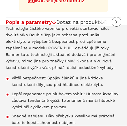
ikar.sro@seznam.cz
Popis a parametry
Dotaz na produkt
Recenze
Technologie čistého vápníku pro větší startovací sílu,
dvojité víko Double Top jako ochrana proti úniku
elektrolytu a vylepšená bezpečnost proti zpětnému
zapálení se v modelu POWER BULL osvědčují již roky.
Banner tuto technologii aktuálně dodává i pro originální
výbavu, mimo jiné pro značky BMW, Škoda a VW. Nová
konstrukční výška však přináší další nedostižné výhody:
Větší bezpečnost: Spojky článků a jiné kritické
konstrukční díly jsou pod hladinou elektrolytu.
Lepší regenerace po hlubokém vybití: Hustota kyseliny
zůstává tendenčně vyšší; to znamená menší hluboké
vybití při cyklickém provozu.
Snadné nabíjení: Díky přebytku kyseliny má prázdná
baterie lepší schopnost nabíjení.