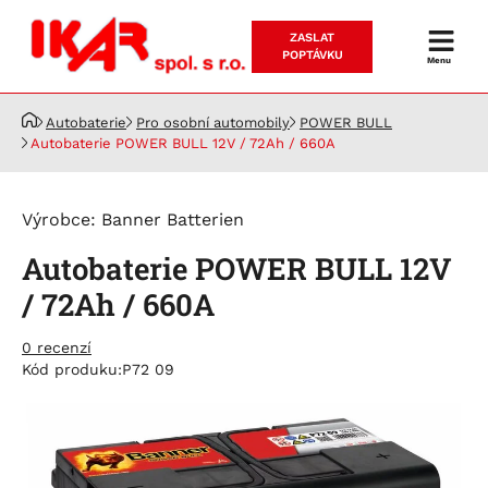
ZASLAT
Prodej
POPTÁVKU
Menu
a
servis
Autobaterie
Pro osobní automobily
POWER BULL
akumulátorů
Autobaterie POWER BULL 12V / 72Ah / 660A
Výrobce:
Banner Batterien
Autobaterie POWER BULL 12V
/ 72Ah / 660A
0 recenzí
Kód produku:
P72 09