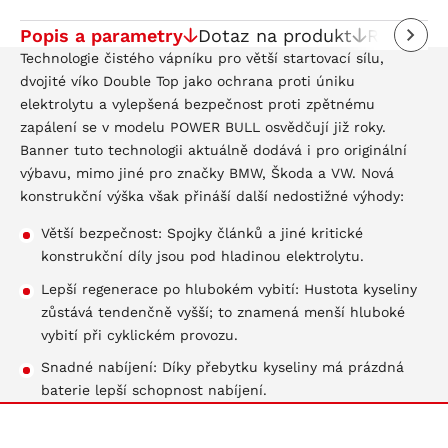
Popis a parametry
Dotaz na produkt
Recenze
Technologie čistého vápníku pro větší startovací sílu,
dvojité víko Double Top jako ochrana proti úniku
elektrolytu a vylepšená bezpečnost proti zpětnému
zapálení se v modelu POWER BULL osvědčují již roky.
Banner tuto technologii aktuálně dodává i pro originální
výbavu, mimo jiné pro značky BMW, Škoda a VW. Nová
konstrukční výška však přináší další nedostižné výhody:
Větší bezpečnost: Spojky článků a jiné kritické
konstrukční díly jsou pod hladinou elektrolytu.
Lepší regenerace po hlubokém vybití: Hustota kyseliny
zůstává tendenčně vyšší; to znamená menší hluboké
vybití při cyklickém provozu.
Snadné nabíjení: Díky přebytku kyseliny má prázdná
baterie lepší schopnost nabíjení.