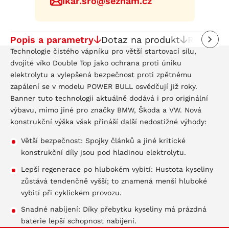
ikar.sro@seznam.cz
Popis a parametry
Dotaz na produkt
Recenze
Technologie čistého vápníku pro větší startovací sílu,
dvojité víko Double Top jako ochrana proti úniku
elektrolytu a vylepšená bezpečnost proti zpětnému
zapálení se v modelu POWER BULL osvědčují již roky.
Banner tuto technologii aktuálně dodává i pro originální
výbavu, mimo jiné pro značky BMW, Škoda a VW. Nová
konstrukční výška však přináší další nedostižné výhody:
Větší bezpečnost: Spojky článků a jiné kritické
konstrukční díly jsou pod hladinou elektrolytu.
Lepší regenerace po hlubokém vybití: Hustota kyseliny
zůstává tendenčně vyšší; to znamená menší hluboké
vybití při cyklickém provozu.
Snadné nabíjení: Díky přebytku kyseliny má prázdná
baterie lepší schopnost nabíjení.