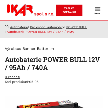
ZASLAT
Prodej
POPTÁVKU
Menu
a
servis
Autobaterie
Pro osobní automobily
POWER BULL
akumulátorů
Autobaterie POWER BULL 12V / 95Ah / 740A
Výrobce:
Banner Batterien
Autobaterie POWER BULL 12V
/ 95Ah / 740A
0 recenzí
Kód produku:
P95 05