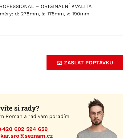
ROFESSIONAL – ORIGINÁLNÍ KVALITA
ěry: d: 278mm, š: 175mm, v: 190mm.
ZASLAT POPTÁVKU
víte si rady?
m Roman a rád vám poradím
+420 602 594 659
ikar.sro@seznam.cz