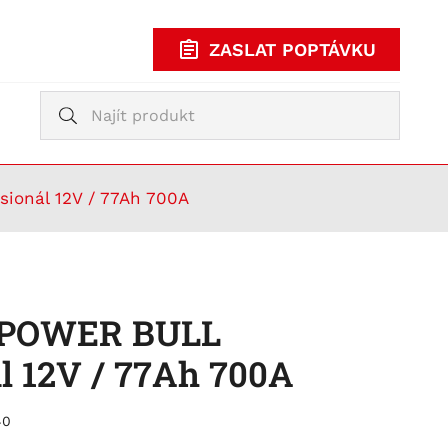
ZASLAT POPTÁVKU
Vyhledávání
Vyhledávání
KUPOVAT
TY
ionál 12V / 77Ah 700A
e POWER BULL
l 12V / 77Ah 700A
40