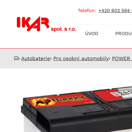
telefon:
+420 602 594
Prodej
ÚVOD
PRODU
a
servis
akumulátorů
Autobaterie
Pro osobní automobily
POWER 