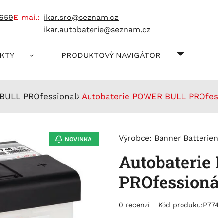
 659
e-mail:
ikar.sro@seznam.cz
ikar.autobaterie@seznam.cz
O NÁS
JAK NA
KONTAK
KTY
PRODUKTOVÝ NAVIGÁTOR
BULL PROfessional
Autobaterie POWER BULL PROfess
Výrobce:
Banner Batterien
NOVINKA
Autobateri
PROfessioná
0 recenzí
Kód produku:
P77