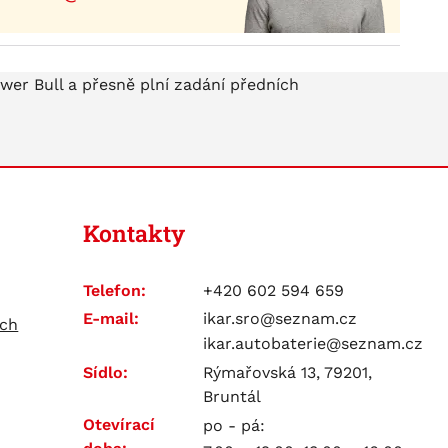
wer Bull a přesně plní zadání předních
Kontakty
Telefon:
+420 602 594 659
E-mail:
ikar.sro@seznam.cz
ích
ikar.autobaterie@seznam.cz
Sídlo:
Rýmařovská 13, 79201,
Bruntál
Otevírací
po - pá: