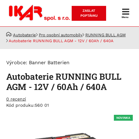
ZASLAT
Prodej
POPTÁVKU
Menu
a
servis
Autobaterie
Pro osobní automobily
RUNNING BULL AGM
akumulátorů
Autobaterie RUNNING BULL AGM - 12V / 60Ah / 640A
Výrobce:
Banner Batterien
Autobaterie RUNNING BULL
AGM - 12V / 60Ah / 640A
0 recenzí
Kód produku:
560 01
NOVINKA