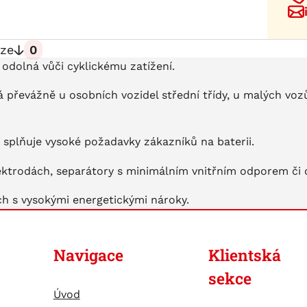
ze
0
 odolná vůči cyklickému zatížení.
převážně u osobních vozidel střední třídy, u malých voz
 splňuje vysoké požadavky zákazníků na baterii.
 elektrodách, separátory s minimálním vnitřním odporem či 
ch s vysokými energetickými nároky.
Navigace
Klientská
sekce
Úvod