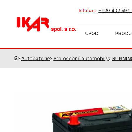
telefon:
+420 602 594
Prodej
ÚVOD
PRODU
a
servis
akumulátorů
Autobaterie
Pro osobní automobily
RUNNIN