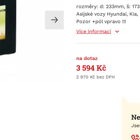
rozměry: d: 233mm, š: 173
Asijské vozy Hyundai, Kia,
Pozor +pól vpravo !!!
Více informací
na dotaz
3 594
Kč
2 970
Kč
Ne
Jse