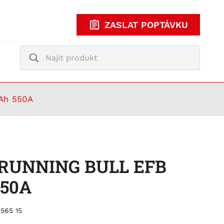
ZASLAT POPTÁVKU
Vyhledávání
Vyhledávání
KUPOVAT
TY
5Ah 550A
e RUNNING BULL EFB
550A
565 15