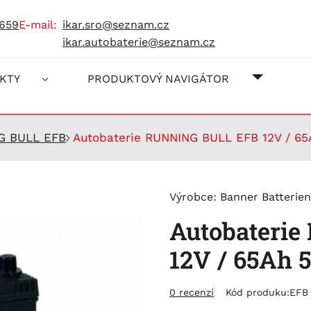
 659
e-mail:
ikar.sro@seznam.cz
ikar.autobaterie@seznam.cz
O NÁS
JAK NA
KONTAK
KTY
PRODUKTOVÝ NAVIGÁTOR
G BULL EFB
Autobaterie RUNNING BULL EFB 12V / 6
Výrobce:
Banner Batterien
Autobateri
12V / 65Ah 
0 recenzí
Kód produku:
EFB 