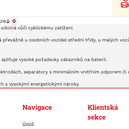
ze
0
 odolná vůči cyklickému zatížení.
převážně u osobních vozidel střední třídy, u malých voz
 splňuje vysoké požadavky zákazníků na baterii.
 elektrodách, separátory s minimálním vnitřním odporem či 
ch s vysokými energetickými nároky.
Navigace
Klientská
sekce
Úvod