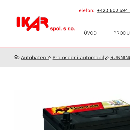
telefon:
+420 602 594
Prodej
ÚVOD
PRODU
a
servis
akumulátorů
Autobaterie
Pro osobní automobily
RUNNIN