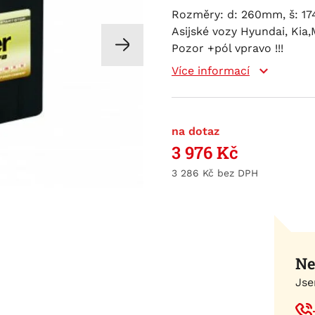
Rozměry: d: 260mm, š: 174
Asijské vozy Hyundai, Kia,
Pozor +pól vpravo !!!
Více informací
na dotaz
3 976
Kč
3 286
Kč
Ne
Jse