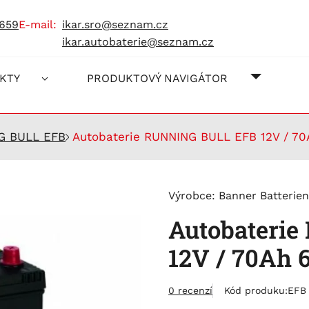
 659
e-mail:
ikar.sro@seznam.cz
ikar.autobaterie@seznam.cz
O NÁS
JAK NA
KONTAK
KTY
PRODUKTOVÝ NAVIGÁTOR
G BULL EFB
Autobaterie RUNNING BULL EFB 12V / 7
Výrobce:
Banner Batterien
Autobateri
12V / 70Ah 
0 recenzí
Kód produku:
EFB