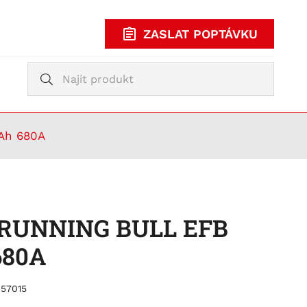
ZASLAT POPTÁVKU
Vyhledávání
Vyhledávání
KUPOVAT
TY
0Ah 680A
e RUNNING BULL EFB
680A
 57015