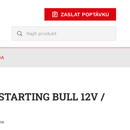
ZASLAT POPTÁVKU
Vyhledávání
Vyhledávání
KUPOVAT
TY
0A
 STARTING BULL 12V /
14