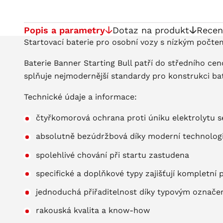
Popis a parametry
Dotaz na produkt
Recen
Startovací baterie pro osobní vozy s nízkým počte
Baterie Banner Starting Bull patří do středního c
splňuje nejmodernější standardy pro konstrukci bat
Technické údaje a informace:
čtyřkomorová ochrana proti úniku elektrolytu 
absolutně bezúdržbová díky moderní technologii
spolehlivé chování při startu zastudena
specifické a doplňkové typy zajišťují kompletní 
jednoduchá přiřaditelnost díky typovým označe
rakouská kvalita a know-how