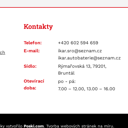
Kontakty
Telefon:
+420 602 594 659
E-mail:
ikar.sro@seznam.cz
ích
ikar.autobaterie@seznam.cz
Sídlo:
Rýmařovská 13, 79201,
Bruntál
Otevírací
po - pá:
doba:
7.00 – 12.00, 13.00 – 16.00
nky
vytvořilo
Poski.com
.
Tvorba webových stránek
na míru.