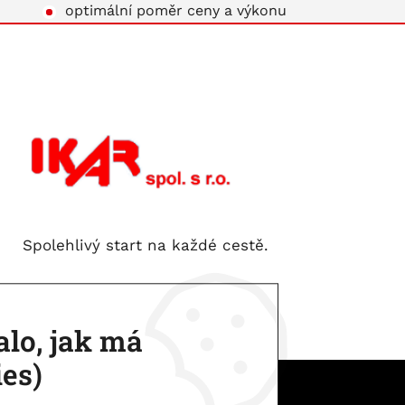
optimální poměr ceny a výkonu
Spolehlivý start na každé cestě.
lo, jak má
ies)
IKAR spol. s.r.o. | © 2026