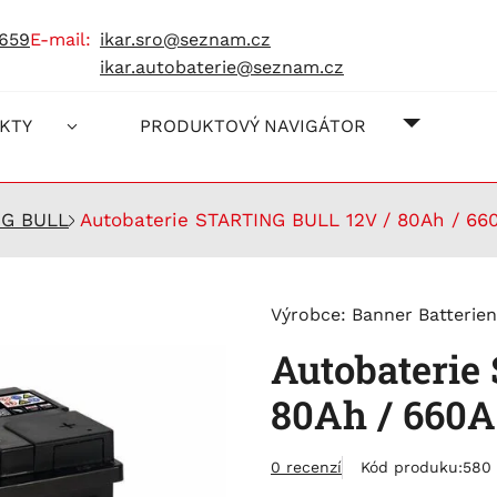
 659
e-mail:
ikar.sro@seznam.cz
ikar.autobaterie@seznam.cz
O NÁS
JAK NA
KONTAK
KTY
PRODUKTOVÝ NAVIGÁTOR
NG BULL
Autobaterie STARTING BULL 12V / 80Ah / 66
Výrobce:
Banner Batterien
Autobaterie
80Ah / 660A
0 recenzí
Kód produku:
580 