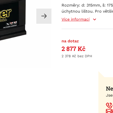
Rozměry: d: 315mm, š: 175
úchytnou lištou. Pro větši
Více informací
na dotaz
2 877
Kč
2 378
Kč
Ne
Jse