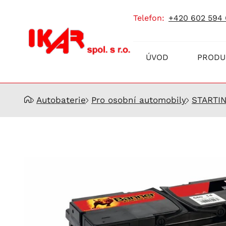
telefon:
+420 602 594
Prodej
ÚVOD
PRODU
a
servis
akumulátorů
Autobaterie
Pro osobní automobily
STARTI