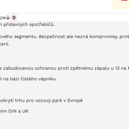
ze
0
m přídavných spotřebičů.
enového segmentu. Bezpečnost ale nezná kompromisy, prot
erií.
se zabudovanou ochranou proti zpětnému zápalu u 13 na 
 na bázi čistého vápníku
pokrytí trhu pro vozový park v Evropě
ním DIN a UK