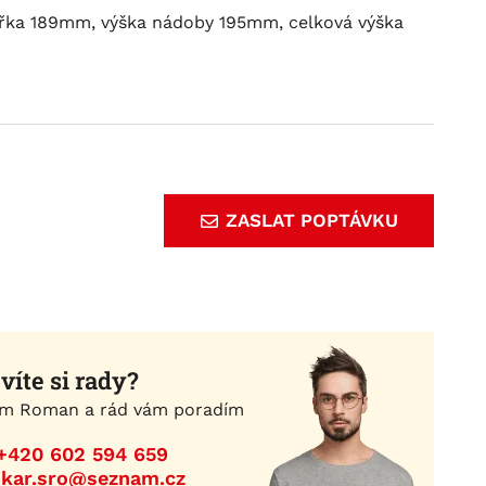
řka 189mm, výška nádoby 195mm, celková výška
ZASLAT POPTÁVKU
víte si rady?
m Roman a rád vám poradím
+420 602 594 659
ikar.sro@seznam.cz