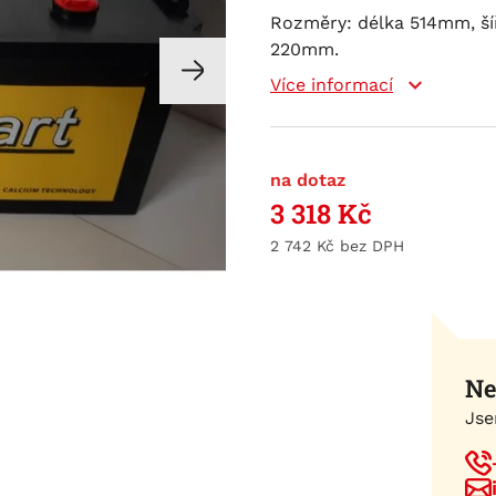
Rozměry: délka 514mm, ší
220mm.
Více informací
na dotaz
3 318
Kč
2 742
Kč
Ne
Jse