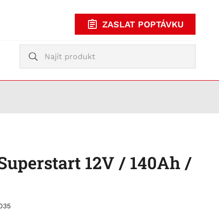
ZASLAT POPTÁVKU
Vyhledávání
Vyhledávání
KUPOVAT
TY
Superstart 12V / 140Ah /
035