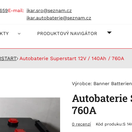
 659
e-mail:
ikar.sro@seznam.cz
ikar.autobaterie@seznam.cz
O NÁS
JAK NA
KONTAK
KTY
PRODUKTOVÝ NAVIGÁTOR
RSTART
Autobaterie Superstart 12V / 140Ah / 760A
Výrobce:
Banner Batterien
Autobaterie 
760A
0 recenzí
Kód produku:
S 14