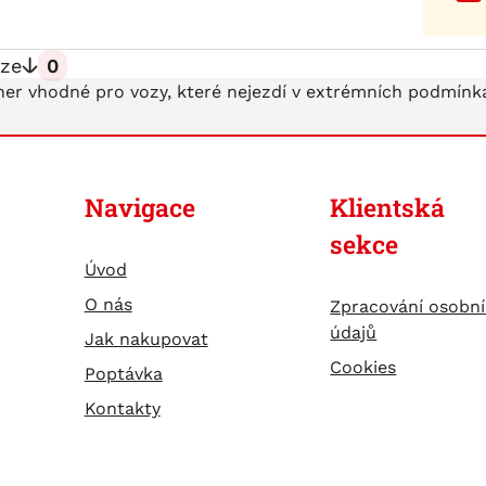
ze
0
er vhodné pro vozy, které nejezdí v extrémních podmínká
Navigace
Klientská
sekce
Úvod
O nás
Zpracování osobn
údajů
Jak nakupovat
Cookies
Poptávka
Kontakty