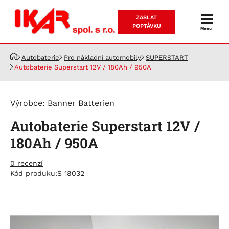
ZASLAT
Prodej
POPTÁVKU
Menu
a
servis
Autobaterie
Pro nákladní automobily
SUPERSTART
akumulátorů
Autobaterie Superstart 12V / 180Ah / 950A
Výrobce:
Banner Batterien
Autobaterie Superstart 12V /
180Ah / 950A
0 recenzí
Kód produku:
S 18032