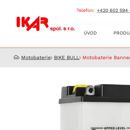
telefon:
+420 602 594
Prodej
ÚVOD
PRODU
a
servis
akumulátorů
Motobaterie
BIKE BULL
Motobaterie Banner