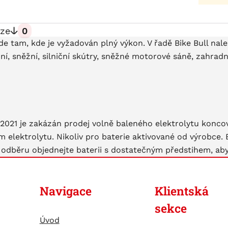
ze
0
de tam, kde je vyžadován plný výkon. V řadě Bike Bull nal
odní, sněžní, silniční skútry, sněžné motorové sáně, zahrad
2.2021 je zakázán prodej volně baleného elektrolytu konc
m elektrolytu. Nikoliv pro baterie aktivované od výrobce.
 odběru objednejte baterii s dostatečným předstihem, abyc
Navigace
Klientská
sekce
Úvod