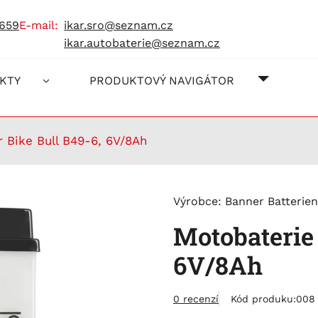
 659
e-mail:
ikar.sro@seznam.cz
ikar.autobaterie@seznam.cz
O NÁS
JAK NA
KONTAK
KTY
PRODUKTOVÝ NAVIGÁTOR
 Bike Bull B49-6, 6V/8Ah
Výrobce:
Banner Batterien
Motobaterie 
6V/8Ah
0 recenzí
Kód produku:
008 