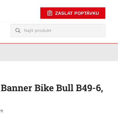
ZASLAT POPTÁVKU
Vyhledávání
Vyhledávání
KUPOVAT
TY
Banner Bike Bull B49-6,
11