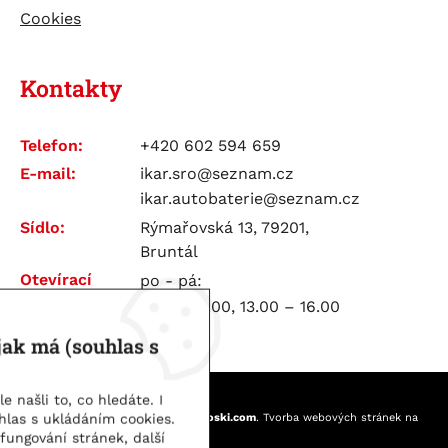
Cookies
Kontakty
Telefon:
+420 602 594 659
E-mail:
ikar.sro@seznam.cz
ikar.autobaterie@seznam.cz
Sídlo:
Rýmařovská 13, 79201,
Bruntál
Otevírací
po - pá:
doba:
7.00 – 12.00, 13.00 – 16.00
jak má (souhlas s
 našli to, co hledáte. I
IKAR spol. s.r.o. | © 2026
hlas s ukládáním cookies.
Webové stránky
vytvořilo
Poski.com
.
Tvorba webových stránek
na
míru.
fungování stránek, další