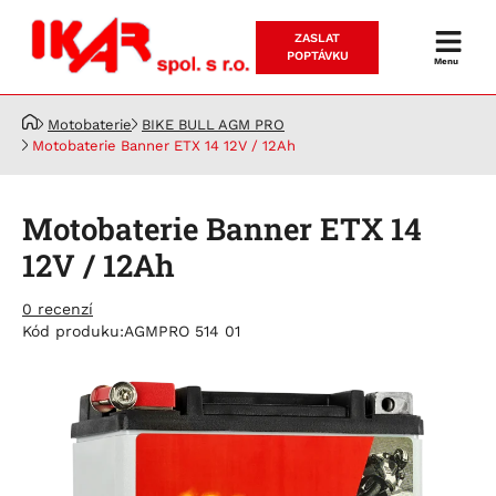
ZASLAT
Prodej
POPTÁVKU
Menu
a
servis
Motobaterie
BIKE BULL AGM PRO
akumulátorů
Motobaterie Banner ETX 14 12V / 12Ah
Motobaterie Banner ETX 14
12V / 12Ah
0 recenzí
Kód produku:
AGMPRO 514 01