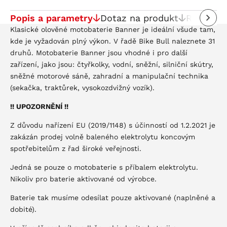
Popis a parametry
Dotaz na produkt
Recenze
Klasické olověné motobaterie Banner je ideální všude tam,
kde je vyžadován plný výkon. V řadě Bike Bull naleznete 31
druhů. Motobaterie Banner jsou vhodné i pro další
zařízení, jako jsou: čtyřkolky, vodní, sněžní, silniční skútry,
sněžné motorové sáně, zahradní a manipulační technika
(sekačka, traktůrek, vysokozdvižný vozík).
!! UPOZORNĚNÍ !!
Z důvodu nařízení EU (2019/1148) s účinností od 1.2.2021 je
zakázán prodej volně baleného elektrolytu koncovým
spotřebitelům z řad široké veřejnosti.
Jedná se pouze o motobaterie s příbalem elektrolytu.
Nikoliv pro baterie aktivované od výrobce.
Baterie tak musíme odesílat pouze aktivované (naplněné a
dobité).