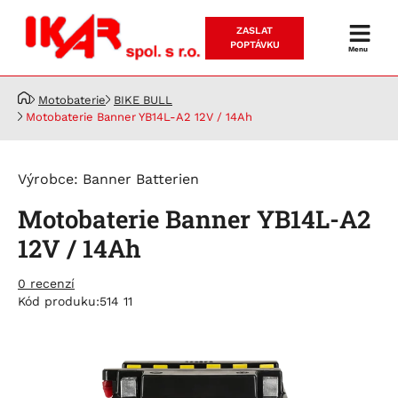
ZASLAT
Prodej
POPTÁVKU
Menu
a
servis
Motobaterie
BIKE BULL
akumulátorů
Motobaterie Banner YB14L-A2 12V / 14Ah
Výrobce:
Banner Batterien
Motobaterie Banner YB14L-A2
12V / 14Ah
0 recenzí
Kód produku:
514 11