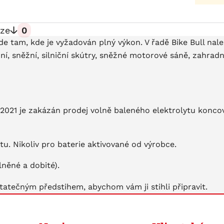
ze
0
de tam, kde je vyžadován plný výkon. V řadě Bike Bull nal
odní, sněžní, silniční skútry, sněžné motorové sáně, zahrad
2.2021 je zakázán prodej volně baleného elektrolytu konc
u. Nikoliv pro baterie aktivované od výrobce.
něné a dobité).
tatečným předstihem, abychom vám ji stihli připravit.