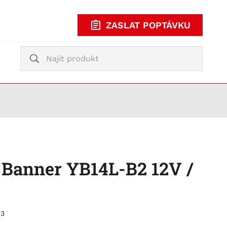
ZASLAT POPTÁVKU
Vyhledávání
Vyhledávání
KUPOVAT
TY
 Banner YB14L-B2 12V /
13