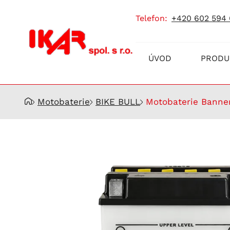
telefon:
+420 602 594
Prodej
ÚVOD
PRODU
a
servis
akumulátorů
Motobaterie
BIKE BULL
Motobaterie Banner