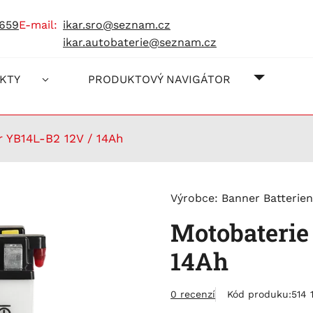
 659
e-mail:
ikar.sro@seznam.cz
ikar.autobaterie@seznam.cz
O NÁS
JAK NA
KONTAK
KTY
PRODUKTOVÝ NAVIGÁTOR
 YB14L-B2 12V / 14Ah
Výrobce:
Banner Batterien
Motobaterie
14Ah
0 recenzí
Kód produku:
514 