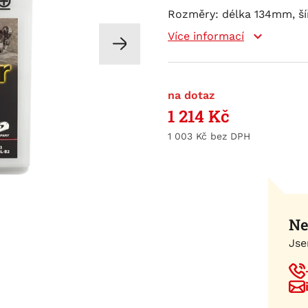
Rozměry: délka 134mm, ší
Více informací
na dotaz
1 214
Kč
1 003
Kč
Ne
Jse