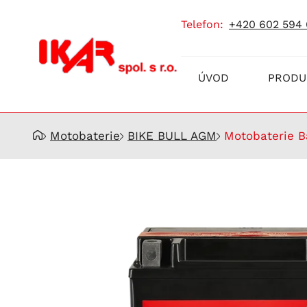
telefon:
+420 602 594
Prodej
ÚVOD
PRODU
a
servis
akumulátorů
Motobaterie
BIKE BULL AGM
Motobaterie B