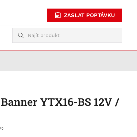
ZASLAT POPTÁVKU
Vyhledávání
Vyhledávání
KUPOVAT
TY
 Banner YTX16-BS 12V /
22