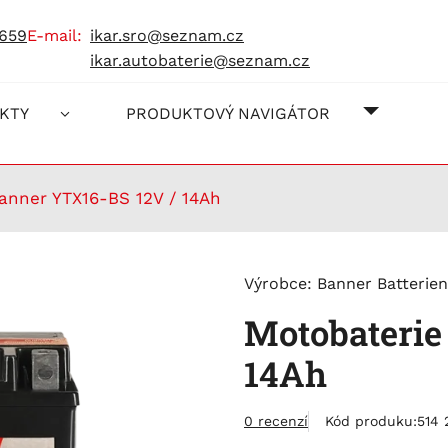
 659
e-mail:
ikar.sro@seznam.cz
ikar.autobaterie@seznam.cz
O NÁS
JAK NA
KONTAK
KTY
PRODUKTOVÝ NAVIGÁTOR
anner YTX16-BS 12V / 14Ah
Výrobce:
Banner Batterien
Motobaterie
14Ah
0 recenzí
Kód produku:
514 