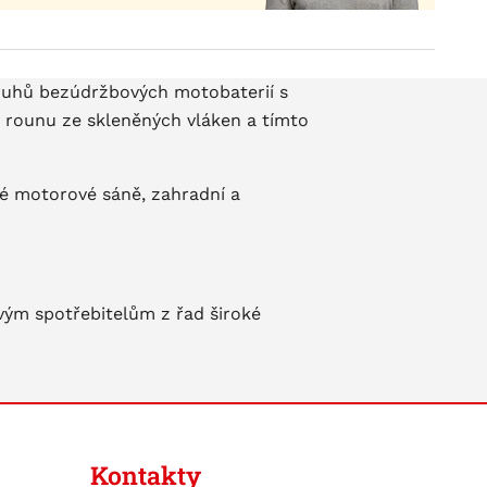
druhů bezúdržbových motobaterií s
v rounu ze skleněných vláken a tímto
žné motorové sáně, zahradní a
ovým spotřebitelům z řad široké
Kontakty