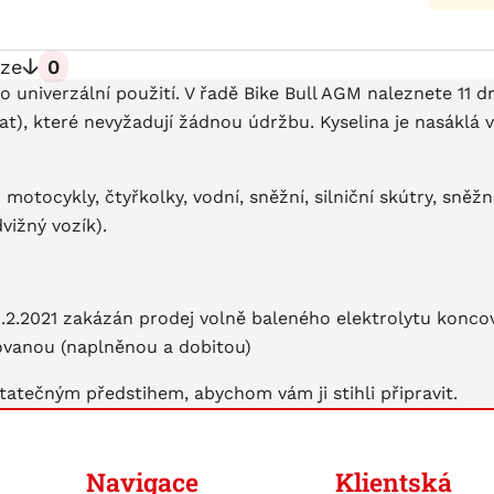
ze
0
univerzální použití. V řadě Bike Bull AGM naleznete 11 
t), které nevyžadují žádnou údržbu. Kyselina je nasáklá 
 motocykly, čtyřkolky, vodní, sněžní, silniční skútry, sně
vižný vozík).
 1.2.2021 zakázán prodej volně baleného elektrolytu konc
vovanou (naplněnou a dobitou)
tatečným předstihem, abychom vám ji stihli připravit.
Navigace
Klientská