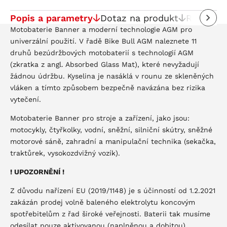
Popis a parametry
Dotaz na produkt
Recenze
Motobaterie Banner a moderní technologie AGM pro
univerzální použití. V řadě Bike Bull AGM naleznete 11
druhů bezúdržbových motobaterií s technologií AGM
(zkratka z angl. Absorbed Glass Mat), které nevyžadují
žádnou údržbu. Kyselina je nasáklá v rounu ze skleněných
vláken a tímto způsobem bezpečně navázána bez rizika
vytečení.
Motobaterie Banner pro stroje a zařízení, jako jsou:
motocykly, čtyřkolky, vodní, sněžní, silniční skútry, sněžné
motorové sáně, zahradní a manipulační technika (sekačka,
traktůrek, vysokozdvižný vozík).
! UPOZORNĚNÍ !
Z důvodu nařízení EU (2019/1148) je s účinností od 1.2.2021
zakázán prodej volně baleného elektrolytu koncovým
spotřebitelům z řad široké veřejnosti. Baterii tak musíme
odesílat pouze aktivovanou (naplněnou a dobitou)