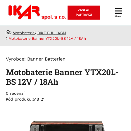
ZASLAT
Prodej
POPTÁVKU
Menu
a
servis
Motobaterie
BIKE BULL AGM
akumulátorů
Motobaterie Banner YTX20L-BS 12V / 18Ah
Výrobce:
Banner Batterien
Motobaterie Banner YTX20L-
BS 12V / 18Ah
0 recenzí
Kód produku:
518 21