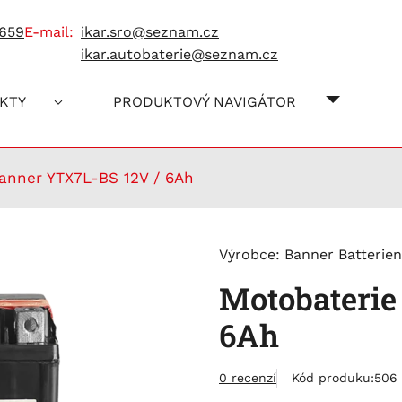
 659
e-mail:
ikar.sro@seznam.cz
ikar.autobaterie@seznam.cz
O NÁS
JAK NA
KONTAK
KTY
PRODUKTOVÝ NAVIGÁTOR
anner YTX7L-BS 12V / 6Ah
Výrobce:
Banner Batterien
Motobaterie
6Ah
0 recenzí
Kód produku:
506 