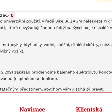
ze
0
univerzální použití. V řadě Bike Bull AGM naleznete 11 
t), které nevyžadují žádnou údržbu. Kyselina je nasáklá 
 motocykly, čtyřkolky, vodní, sněžní, silniční skútry, sně
vižný vozík).
 1.2.2021 zakázán prodej volně baleného elektrolytu konc
vovanou (naplněnou a dobitou).
tatečným předstihem, abychom vám ji stihli připravit.
Navigace
Klientská