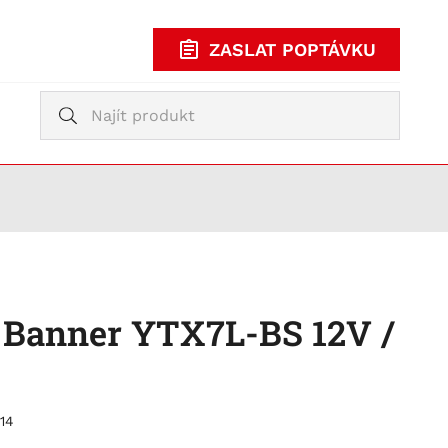
ZASLAT POPTÁVKU
Vyhledávání
Vyhledávání
KUPOVAT
TY
 Banner YTX7L-BS 12V /
14