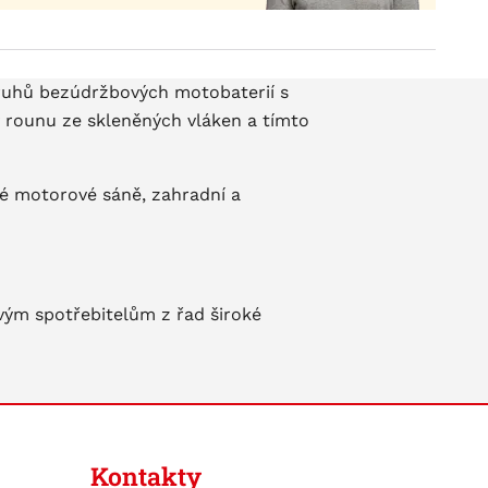
druhů bezúdržbových motobaterií s
v rounu ze skleněných vláken a tímto
žné motorové sáně, zahradní a
ovým spotřebitelům z řad široké
Kontakty