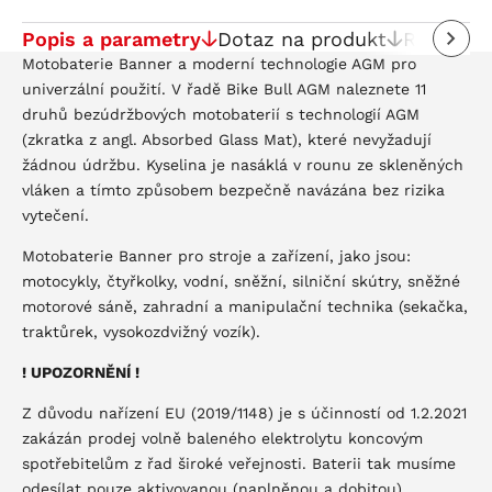
Popis a parametry
Dotaz na produkt
Recenze
Motobaterie Banner a moderní technologie AGM pro
univerzální použití. V řadě Bike Bull AGM naleznete 11
druhů bezúdržbových motobaterií s technologií AGM
(zkratka z angl. Absorbed Glass Mat), které nevyžadují
žádnou údržbu. Kyselina je nasáklá v rounu ze skleněných
vláken a tímto způsobem bezpečně navázána bez rizika
vytečení.
Motobaterie Banner pro stroje a zařízení, jako jsou:
motocykly, čtyřkolky, vodní, sněžní, silniční skútry, sněžné
motorové sáně, zahradní a manipulační technika (sekačka,
traktůrek, vysokozdvižný vozík).
! UPOZORNĚNÍ !
Z důvodu nařízení EU (2019/1148) je s účinností od 1.2.2021
zakázán prodej volně baleného elektrolytu koncovým
spotřebitelům z řad široké veřejnosti. Baterii tak musíme
odesílat pouze aktivovanou (naplněnou a dobitou)