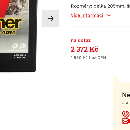
Rozměry: délka 205mm, ší
Více informací
na dotaz
2 372
Kč
1 960
Kč
Ne
Jse