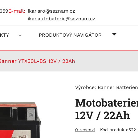
 659
e-mail:
ikar.sro@seznam.cz
ikar.autobaterie@seznam.cz
O NÁS
JAK NA
KONTAK
KTY
PRODUKTOVÝ NAVIGÁTOR
Banner YTX50L-BS 12V / 22Ah
Výrobce:
Banner Batterien
Motobateri
12V / 22Ah
0 recenzí
Kód produku:
522 