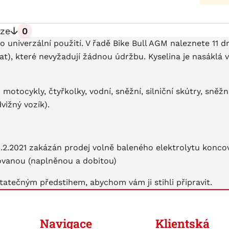
ze
0
univerzální použití. V řadě Bike Bull AGM naleznete 11 
t), které nevyžadují žádnou údržbu. Kyselina je nasáklá 
 motocykly, čtyřkolky, vodní, sněžní, silniční skútry, sně
vižný vozík).
 1.2.2021 zakázán prodej volně baleného elektrolytu konc
vovanou (naplněnou a dobitou)
tatečným předstihem, abychom vám ji stihli připravit.
Navigace
Klientská