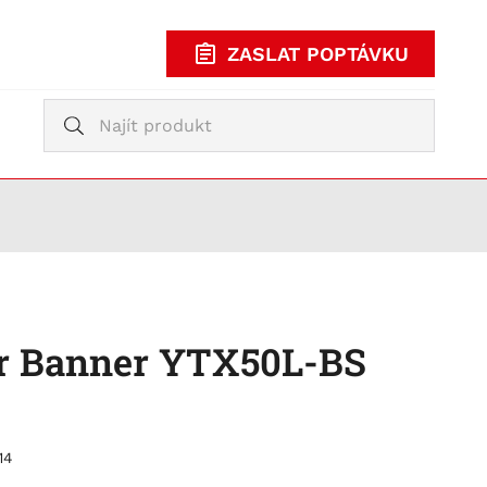
ZASLAT POPTÁVKU
Vyhledávání
Vyhledávání
KUPOVAT
TY
er Banner YTX50L-BS
14