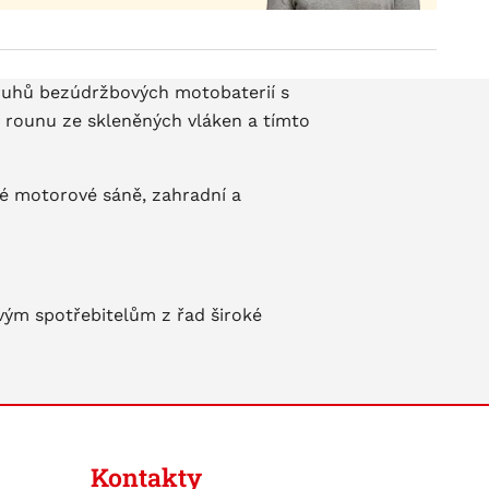
druhů bezúdržbových motobaterií s
v rounu ze skleněných vláken a tímto
žné motorové sáně, zahradní a
ovým spotřebitelům z řad široké
Kontakty