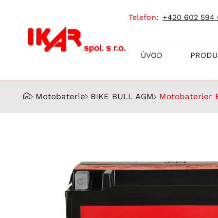
telefon:
+420 602 594
Prodej
ÚVOD
PRODU
a
servis
akumulátorů
Motobaterie
BIKE BULL AGM
Motobaterier 