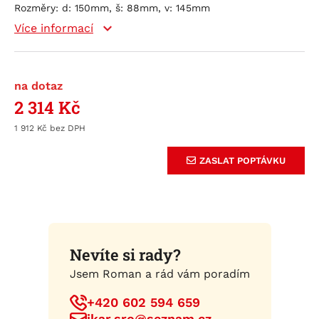
Rozměry: d: 150mm, š: 88mm, v: 145mm
Více informací
na dotaz
2 314
Kč
1 912
Kč
ZASLAT POPTÁVKU
Nevíte si rady?
Jsem Roman a rád vám poradím
+420 602 594 659
ikar.sro@seznam.cz