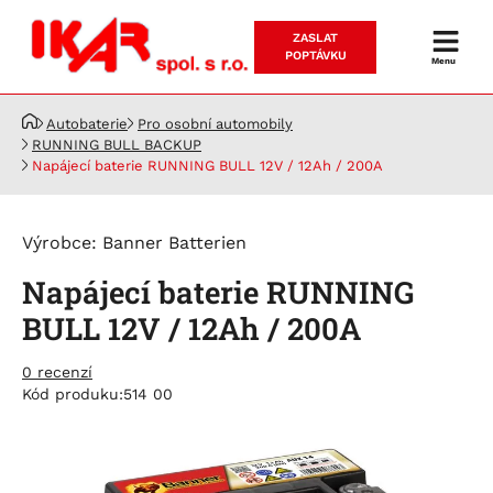
ZASLAT
Prodej
POPTÁVKU
Menu
a
servis
Autobaterie
Pro osobní automobily
akumulátorů
RUNNING BULL BACKUP
Napájecí baterie RUNNING BULL 12V / 12Ah / 200A
Výrobce:
Banner Batterien
Napájecí baterie RUNNING
BULL 12V / 12Ah / 200A
0 recenzí
Kód produku:
514 00