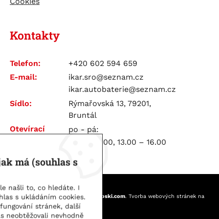
Cookies
Kontakty
Telefon:
+420 602 594 659
E-mail:
ikar.sro@seznam.cz
ikar.autobaterie@seznam.cz
Sídlo:
Rýmařovská 13, 79201,
Bruntál
Otevírací
po - pá:
doba:
7.00 – 12.00, 13.00 – 16.00
jak má (souhlas s
 našli to, co hledáte. I
IKAR spol. s.r.o. | © 2026
hlas s ukládáním cookies.
Webové stránky
vytvořilo
Poski.com
.
Tvorba webových stránek
na
míru.
fungování stránek, další
s neobtěžovali nevhodně