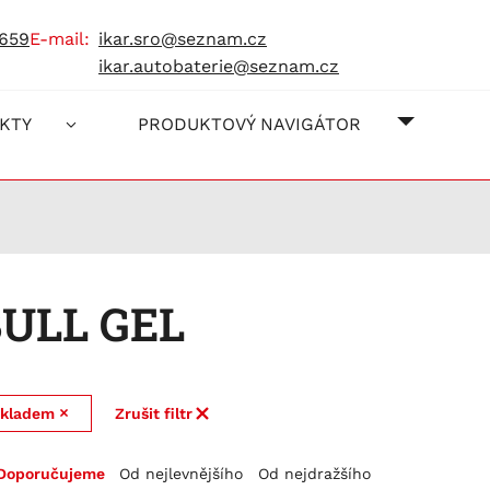
 659
e-mail:
ikar.sro@seznam.cz
ikar.autobaterie@seznam.cz
O NÁS
JAK NA
KONTAK
KTY
PRODUKTOVÝ NAVIGÁTOR
BULL GEL
kladem
Zrušit filtr
Doporučujeme
Od nejlevnějšího
Od nejdražšího