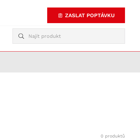
ZASLAT POPTÁVKU
Vyhledávání
Vyhledávání
KUPOVAT
TY
0 produktů