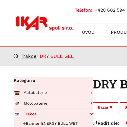
telefon:
+420 602 594
Prodej
ÚVOD
PRODU
a
servis
akumulátorů
Trakce
DRY BULL GEL
DRY 
Kategorie
Autobaterie
Pro osobní automobily
Motobaterie
Bazar
S
RUNNING BULL AGM
Pro nákladní automobily
BIKE BULL
Trakce
Running Bull Professional
BUFFALO BULL EFB
BIKE BULL AGM
Řadit dle:
Banner ENERGY BULL WET
EFB
BUFFALO BULL